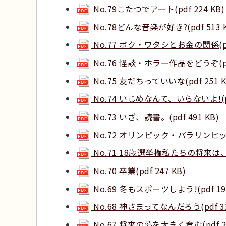
No.79こたつでアート(pdf 224 KB)
No.78どんな音楽が好き?(pdf 513 K
No.77 ボク・ワタシとお金の関係(pdf
No.76 怪談・ホラー作品をどうぞ(pdf
No.75 友だちっていいな(pdf 251 K
No.74 いじめなんて、いらないよ!(pdf
No.73 いざ、読書。(pdf 491 KB)
No.72 オリンピック・パラリンピック(p
No.71 18歳選挙権私たちの将来は、私
No.70 卒業(pdf 247 KB)
No.69 冬もスポーツしよう!(pdf 198
No.68 神さまってなんだろう(pdf 33
No.67 将来の夢を大きく育む(pdf 21