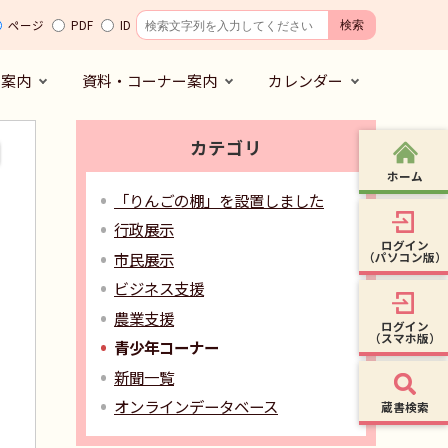
ページ
PDF
ID
の案内
資料・コーナー案内
カレンダー
カテゴリ
ホーム
「りんごの棚」を設置しました
行政展示
ログイン
市民展示
（パソコン版）
ビジネス支援
農業支援
ログイン
（スマホ版）
青少年コーナー
新聞一覧
オンラインデータベース
蔵書検索