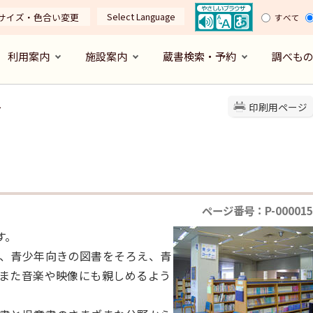
Select Language
サイズ・色合い変更
すべて
利用案内
施設案内
蔵書検索・予約
調べも
ー
印刷用ページ
ページ番号：P-000015
す。
、青少年向きの図書をそろえ、青
また音楽や映像にも親しめるよう