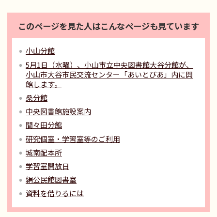
このページを見た人はこんなページも見ています
小山分館
5月1日（水曜）、小山市立中央図書館大谷分館が、
小山市大谷市民交流センター「あいとぴあ」内に開
館します。
桑分館
中央図書館施設案内
間々田分館
研究個室・学習室等のご利用
城南配本所
学習室開放日
絹公民館図書室
資料を借りるには