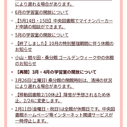
により遅れる場合があります。
6月の学習室の開放について
【5月14日・15日】中央図書館でマイナンバーカー
ド申請の相談ができます。
5月の学習室の開放について
【終了しました】10月の特別整理期間に伴う休館の
お知らせ
小山・間々田・桑分館 ゴールデンウィーク中の休館
のお知らせ
【再開】3月・4月の学習室の開放について
3月26日(土曜日) 桑分館の開館時刻は、清掃の状況
により遅れる場合があります。
【移動図書館:2/10休止】降雪が予想されるため休
止、2/24に変更します。
2月11日(金曜日・祝日)は全館が休館日です。中央図
書館ホームページ等インターネット関連サービスが
一時停止します。