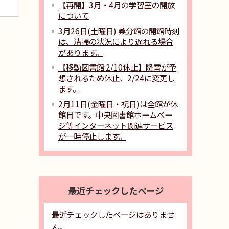
【再開】3月・4月の学習室の開放
について
3月26日(土曜日) 桑分館の開館時刻
は、清掃の状況により遅れる場合
があります。
【移動図書館:2/10休止】降雪が予
想されるため休止、2/24に変更し
ます。
2月11日(金曜日・祝日)は全館が休
館日です。中央図書館ホームペー
ジ等インターネット関連サービス
が一時停止します。
最近チェックしたページ
最近チェックしたページはありませ
ん。