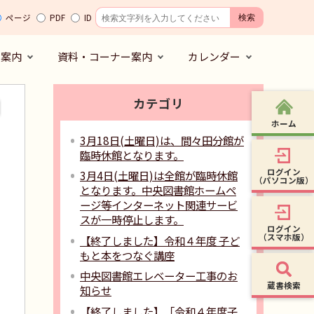
ページ
PDF
ID
の案内
資料・コーナー案内
カレンダー
カテゴリ
ホーム
3月18日(土曜日)は、間々田分館が
臨時休館となります。
ログイン
3月4日(土曜日)は全館が臨時休館
（パソコン版）
となります。中央図書館ホームペ
ージ等インターネット関連サービ
スが一時停止します。
ログイン
（スマホ版）
【終了しました】令和４年度 子ど
もと本をつなぐ講座
中央図書館エレベーター工事のお
蔵書検索
知らせ
【終了しました】「令和４年度子