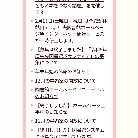
どもと本をつなぐ講座」を開催し
ます
2月11日(土曜日・祝日)は全館が休
館日です。中央図書館ホームペー
ジ等インターネット関連サービス
が一時停止します。
【募集は終了しました】「令和5年
度中央図書館ボランティア」の募
集について
年末年始の休館のお知らせ
12月の学習室の開放について
図書館ホームページリニューアル
のお知らせ
【終了しました】 ホームページ工
事中のお知らせ
11月の学習室の開放について
【復旧しました】図書館システム
に不具合が発生しています。