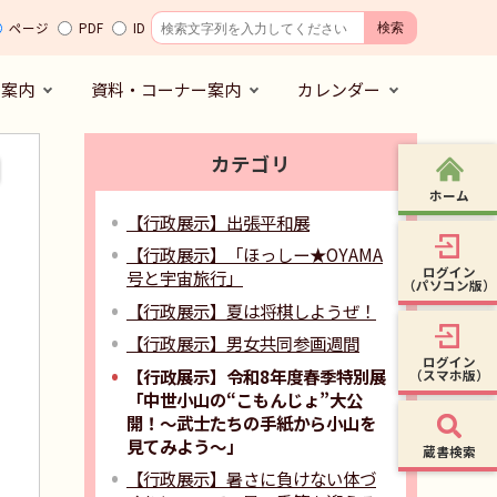
ページ
PDF
ID
の案内
資料・コーナー案内
カレンダー
カテゴリ
ホーム
【行政展示】出張平和展
【行政展示】「ほっしー★OYAMA
ログイン
号と宇宙旅行」
（パソコン版）
【行政展示】夏は将棋しようぜ！
【行政展示】男女共同参画週間
ログイン
【行政展示】令和8年度春季特別展
（スマホ版）
「中世小山の“こもんじょ”大公
開！～武士たちの手紙から小山を
見てみよう～」
蔵書検索
【行政展示】暑さに負けない体づ