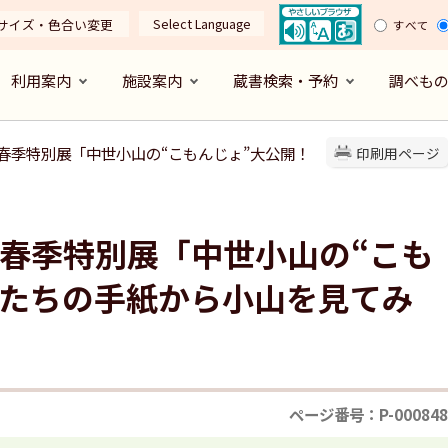
Select Language
サイズ・色合い変更
すべて
利用案内
施設案内
蔵書検索・予約
調べも
度春季特別展「中世小山の“こもんじょ”大公開！
印刷用ページ
度春季特別展「中世小山の“こも
士たちの手紙から小山を見てみ
ページ番号：P-000848