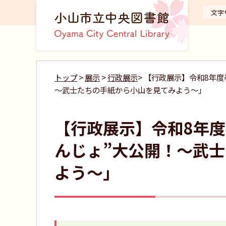
文字
トップ
>
展示
>
行政展示
> 【行政展示】令和8年
～武士たちの手紙から小山を見てみよう～」
【行政展示】令和8年
んじょ”大公開！～武
よう～」