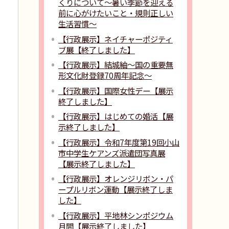
くりについて～暑い季節を迎える
前に心がけたいこと・規則正しい
生活習慣〜
【行政展示】ネイチャーポジティ
ブ展【終了しました】
【行政展示】結城紬〜国の重要無
形文化財登録70周年記念〜
【行政展示】国際女性デー【展示
終了しました】
【行政展示】はじめての婚活【展
示終了しました】
【行政展示】令和7年度第19回小山
市中学生ケアンズ派遣団写真展
【展示終了しました】
【行政展示】オレンジリボン・パ
ープルリボン運動【展示終了しま
した】
【行政展示】平地林シンポジウム
月間【展示終了しました】