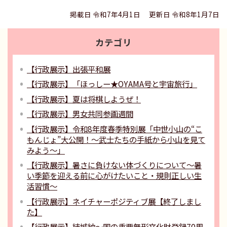
掲載日 令和7年4月1日
更新日 令和8年1月7日
カテゴリ
【行政展示】出張平和展
【行政展示】「ほっしー★OYAMA号と宇宙旅行」
【行政展示】夏は将棋しようぜ！
【行政展示】男女共同参画週間
【行政展示】令和8年度春季特別展「中世小山の“こ
もんじょ”大公開！～武士たちの手紙から小山を見て
みよう～」
【行政展示】暑さに負けない体づくりについて～暑
い季節を迎える前に心がけたいこと・規則正しい生
活習慣〜
【行政展示】ネイチャーポジティブ展【終了しまし
た】
【行政展示】結城紬〜国の重要無形文化財登録70周