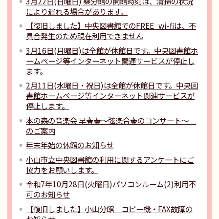
3月22日(日曜日) 桑分館の開館時刻は、清掃の状況
により遅れる場合があります。
【復旧しました】中央図書館でのFREE_wi-fiは、不
具合発生のため現在利用できません
3月16日(月曜日)は全館が休館日です。中央図書館ホ
ームページ等インターネット関連サービスが停止し
ます。
2月11日(水曜日・祝日)は全館が休館日です。中央図
書館ホームページ等インターネット関連サービスが
停止します。
本の森の音楽会 早春奏～弦楽合奏のコンサート～
のご案内
年末年始の休館のお知らせ
小山市立中央図書館の利用に関するアンケートにご
協力をお願いします。
令和7年10月28日(火曜日)パソコンルーム(2)利用不
可のお知らせ
【復旧しました】小山分館 コピー機・FAX故障の
お知らせ