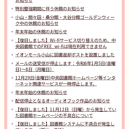
特別整理期間に伴う休館のお知らせ
小山・間々田・桑分館・大谷分館ゴールデンウィー
ク中の休館のお知らせ
年末年始の休館のお知らせ
【復旧しました】Wi-fiサービス切り替えのため、中
央図書館でのFREE_wi-fiは現在利用できません
イオンモール小山に図書返却ポストを設置しました
メールの送受信が停止します：令和6年1月5日(金曜
日)～8日（月曜日）
12月29日(金曜日)中央図書館ホームページ等インタ
ーネット関連サービスが一時停止します。
年末年始の休館のお知らせ
配信停止となるオーディオブック作品のお知らせ
【復旧しました】11月12日（日曜）から発生してい
た図書館ホームページの不具合について
【復旧しました】図書館システムに不具合が発生し