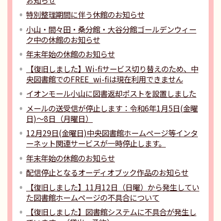
特別整理期間に伴う休館のお知らせ
小山・間々田・桑分館・大谷分館ゴールデンウィー
ク中の休館のお知らせ
年末年始の休館のお知らせ
【復旧しました】Wi-fiサービス切り替えのため、中
央図書館でのFREE_wi-fiは現在利用できません
イオンモール小山に図書返却ポストを設置しました
メールの送受信が停止します：令和6年1月5日(金曜
日)～8日（月曜日）
12月29日(金曜日)中央図書館ホームページ等インタ
ーネット関連サービスが一時停止します。
年末年始の休館のお知らせ
配信停止となるオーディオブック作品のお知らせ
【復旧しました】11月12日（日曜）から発生してい
た図書館ホームページの不具合について
【復旧しました】図書館システムに不具合が発生し