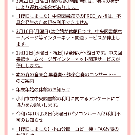
3月22日(日曜日) 桑分館の開館時刻は、清掃の状況
により遅れる場合があります。
【復旧しました】中央図書館でのFREE_wi-fiは、不
具合発生のため現在利用できません
3月16日(月曜日)は全館が休館日です。中央図書館ホ
ームページ等インターネット関連サービスが停止し
ます。
2月11日(水曜日・祝日)は全館が休館日です。中央図
書館ホームページ等インターネット関連サービスが
停止します。
本の森の音楽会 早春奏～弦楽合奏のコンサート～
のご案内
年末年始の休館のお知らせ
小山市立中央図書館の利用に関するアンケートにご
協力をお願いします。
令和7年10月28日(火曜日)パソコンルーム(2)利用不
可のお知らせ
【復旧しました】小山分館 コピー機・FAX故障の
お知らせ