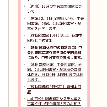
【再開】11月の学習室の開放につ
いて
【開館:10月1日(金曜日)から】中央
図書館、分館、公民館図書室・配
本所を再開します。
【移動図書館:10月分巡回】返却本
回収と予約貸出
【延長 臨時休館中の特別窓口】中
央図書館に取り置き済の予約資料
に限り、中央図書館で貸出します。
【延長 臨時休館】中央図書館、分
館、公民館図書室・配本所の臨時
休館を、9月30日(木曜日)まで延長
します。
【移動図書館:9月巡回】 返却本回
収
小山市公共図書館新システム導入
事業 企画提案依頼(RFP)のお知ら