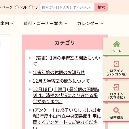
ページ
PDF
ID
の案内
資料・コーナー案内
カレンダー
カテゴリ
ホーム
【変更】1月の学習室の開放につい
て
ログイン
年末年始の休館のお知らせ
（パソコン版）
12月の学習室の開放について
12月18日(土曜日) 桑分館の開館時
ログイン
刻は、清掃の状況により遅れる場
（スマホ版）
合があります。
(アンケートは終了いたしました)令
和3年度小山市立中央図書館 利用に
蔵書検索
関するアンケートにご協力くださ
い。