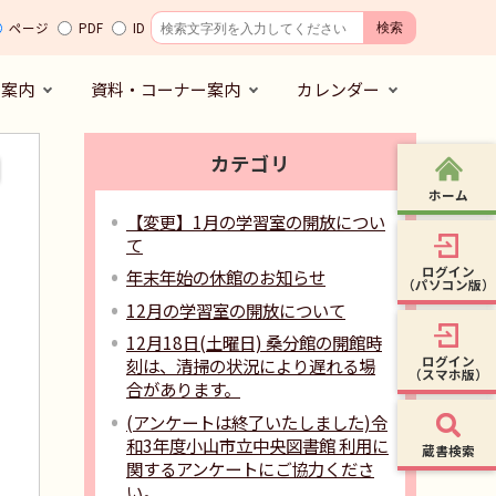
ページ
PDF
ID
の案内
資料・コーナー案内
カレンダー
カテゴリ
ホーム
【変更】1月の学習室の開放につい
て
ログイン
年末年始の休館のお知らせ
（パソコン版）
12月の学習室の開放について
12月18日(土曜日) 桑分館の開館時
ログイン
刻は、清掃の状況により遅れる場
（スマホ版）
合があります。
(アンケートは終了いたしました)令
和3年度小山市立中央図書館 利用に
蔵書検索
関するアンケートにご協力くださ
い。