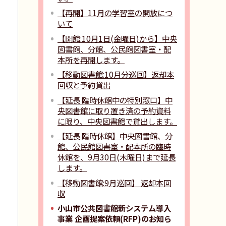
【再開】11月の学習室の開放につ
いて
【開館:10月1日(金曜日)から】中央
図書館、分館、公民館図書室・配
本所を再開します。
【移動図書館:10月分巡回】返却本
回収と予約貸出
【延長 臨時休館中の特別窓口】中
央図書館に取り置き済の予約資料
に限り、中央図書館で貸出します。
【延長 臨時休館】中央図書館、分
館、公民館図書室・配本所の臨時
休館を、9月30日(木曜日)まで延長
します。
【移動図書館:9月巡回】 返却本回
収
小山市公共図書館新システム導入
事業 企画提案依頼(RFP)のお知ら