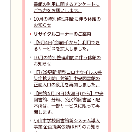
書館の利用に関するアンケートに
ご協力をお願いします。
10月の特別整理期間に伴う休館の
お知らせ
リサイクルコーナーのご案内
【9月4日(金曜日)から】利用でき
るサービスを拡大しました。
10月の特別整理期間に伴う休館の
お知らせ
【7/29更新:新型コロナウイルス感
染症拡大防止対策】中央図書館の
正面入口の使用を再開しました。
【開館:5月19日(火曜日)から】中央
図書館、分館、公民館図書室・配
本所は、一部サービスに限って再
開します。
小山市学校図書館新システム導入
事業 企画提案依頼(RFP)のお知ら