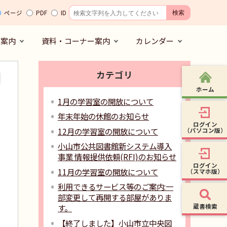
ページ
PDF
ID
の案内
資料・コーナー案内
カレンダー
カテゴリ
ホーム
1月の学習室の開放について
年末年始の休館のお知らせ
ログイン
12月の学習室の開放について
（パソコン版）
小山市公共図書館新システム導入
事業 情報提供依頼(RFI)のお知らせ
ログイン
11月の学習室の開放について
（スマホ版）
利用できるサービス等のご案内:一
部変更して再開する部屋がありま
蔵書検索
す。
【終了しました】小山市立中央図