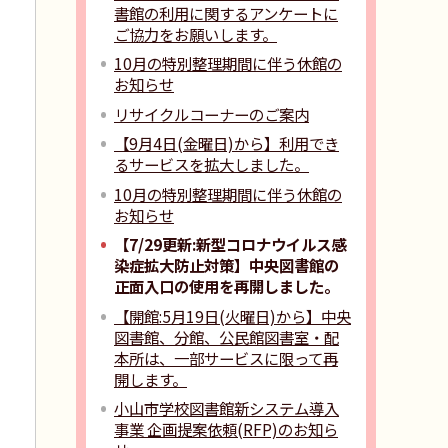
書館の利用に関するアンケートに
ご協力をお願いします。
10月の特別整理期間に伴う休館の
お知らせ
リサイクルコーナーのご案内
【9月4日(金曜日)から】利用でき
るサービスを拡大しました。
10月の特別整理期間に伴う休館の
お知らせ
【7/29更新:新型コロナウイルス感
染症拡大防止対策】中央図書館の
正面入口の使用を再開しました。
【開館:5月19日(火曜日)から】中央
図書館、分館、公民館図書室・配
本所は、一部サービスに限って再
開します。
小山市学校図書館新システム導入
事業 企画提案依頼(RFP)のお知ら