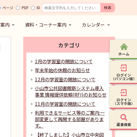
ページ
PDF
ID
の案内
資料・コーナー案内
カレンダー
カテゴリ
ホーム
1月の学習室の開放について
年末年始の休館のお知らせ
ログイン
12月の学習室の開放について
（パソコン版）
小山市公共図書館新システム導入
事業 情報提供依頼(RFI)のお知らせ
ログイン
11月の学習室の開放について
（スマホ版）
利用できるサービス等のご案内:一
部変更して再開する部屋がありま
蔵書検索
す。
【終了しました】小山市立中央図