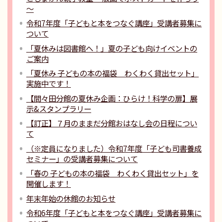
～
令和7年度「子どもと本をつなぐ講座」受講者募集に
ついて
「夏休みは図書館へ！」夏の子ども向けイベントの
ご案内
「夏休み 子どもの本の福袋 わくわく貸出セット」
実施中です！
【間々田分館の夏休み企画：ひらけ！科学の扉】展
示&スタンプラリー
【訂正】７月のままだ分館おはなし会の日程につい
て
（※定員になりました）令和7年度「子ども司書養成
セミナー」の受講者募集について
「春の 子どもの本の福袋 わくわく貸出セット」を
開催します！
年末年始の休館のお知らせ
令和6年度「子どもと本をつなぐ講座」受講者募集に