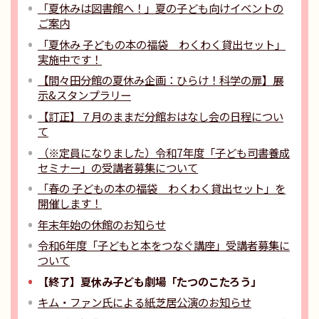
「夏休みは図書館へ！」夏の子ども向けイベントの
ご案内
「夏休み 子どもの本の福袋 わくわく貸出セット」
実施中です！
【間々田分館の夏休み企画：ひらけ！科学の扉】展
示&スタンプラリー
【訂正】７月のままだ分館おはなし会の日程につい
て
（※定員になりました）令和7年度「子ども司書養成
セミナー」の受講者募集について
「春の 子どもの本の福袋 わくわく貸出セット」を
開催します！
年末年始の休館のお知らせ
令和6年度「子どもと本をつなぐ講座」受講者募集に
ついて
【終了】夏休み子ども劇場「たつのこたろう」
キム・ファン氏による紙芝居公演のお知らせ