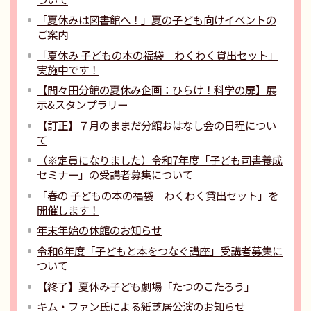
「夏休みは図書館へ！」夏の子ども向けイベントの
ご案内
「夏休み 子どもの本の福袋 わくわく貸出セット」
実施中です！
【間々田分館の夏休み企画：ひらけ！科学の扉】展
示&スタンプラリー
【訂正】７月のままだ分館おはなし会の日程につい
て
（※定員になりました）令和7年度「子ども司書養成
セミナー」の受講者募集について
「春の 子どもの本の福袋 わくわく貸出セット」を
開催します！
年末年始の休館のお知らせ
令和6年度「子どもと本をつなぐ講座」受講者募集に
ついて
【終了】夏休み子ども劇場「たつのこたろう」
キム・ファン氏による紙芝居公演のお知らせ