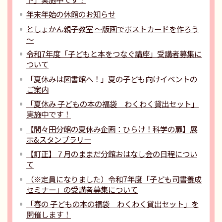
年末年始の休館のお知らせ
としょかん親子教室 ～版画でポストカードを作ろう
～
令和7年度「子どもと本をつなぐ講座」受講者募集に
ついて
「夏休みは図書館へ！」夏の子ども向けイベントの
ご案内
「夏休み 子どもの本の福袋 わくわく貸出セット」
実施中です！
【間々田分館の夏休み企画：ひらけ！科学の扉】展
示&スタンプラリー
【訂正】７月のままだ分館おはなし会の日程につい
て
（※定員になりました）令和7年度「子ども司書養成
セミナー」の受講者募集について
「春の 子どもの本の福袋 わくわく貸出セット」を
開催します！