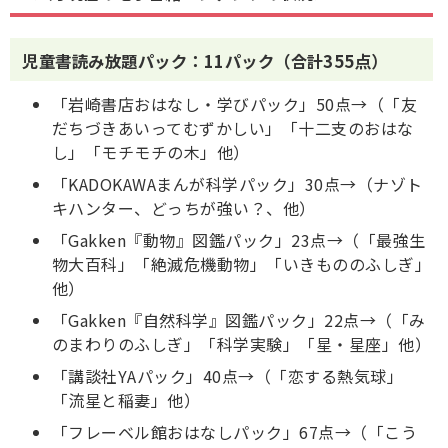
児童書読み放題パック：11パック（合計355点）
「岩崎書店おはなし・学びパック」50点→（「友
だちづきあいってむずかしい」「十二支のおはな
し」「モチモチの木」他）
「KADOKAWAまんが科学パック」30点→（ナゾト
キハンター、どっちが強い？、他）
「Gakken『動物』図鑑パック」23点→（「最強生
物大百科」「絶滅危機動物」「いきもののふしぎ」
他）
「Gakken『自然科学』図鑑パック」22点→（「み
のまわりのふしぎ」「科学実験」「星・星座」他）
「講談社YAパック」40点→（「恋する熱気球」
「流星と稲妻」他）
「フレーベル館おはなしパック」67点→（「こう