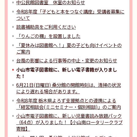
中公民館図書室 休室のお知らせ
令和8年度「子どもと本をつなぐ講座」受講者募集に
ついて
読書補助具をご利用ください
「りんごの棚」を設置しました
「夏休みは図書館へ！」夏の子ども向けイベントの
ご案内
台風の影響による行事等の中止・変更のお知らせ
小山市電子図書館に、新しい電子書籍が入りまし
た！
6月21日(日曜日) 桑分館の開館時刻は、清掃の状況
により遅れる場合があります。
令和8年度 栃木県よろず支援拠点との連携による
「経営相談会(ミニセミナー・個別相談)」のご案内
小山市電子図書館に、新しい児童書読み放題パック
（64点）が入りました！【小山南ロータリークラブ
寄贈】