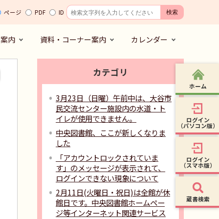
ページ
PDF
ID
の案内
資料・コーナー案内
カレンダー
カテゴリ
ホーム
3月23日（日曜）午前中は、大谷市
民交流センター施設内の水道・ト
イレが使用できません。
ログイン
（パソコン版）
中央図書館、ここが新しくなりま
した
「アカウントロックされていま
ログイン
（スマホ版）
す」のメッセージが表示されて、
ログインできない現象について
2月11日(火曜日・祝日)は全館が休
蔵書検索
館日です。中央図書館ホームペー
ジ等インターネット関連サービス