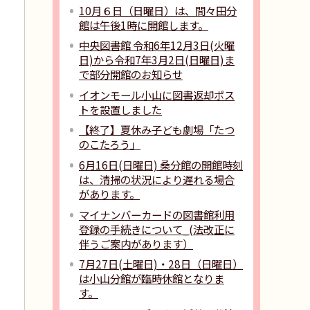
10月６日（日曜日）は、間々田分
館は午後1時に開館します。
中央図書館 令和6年12月3日(火曜
日)から令和7年3月2日(日曜日)ま
で部分開館のお知らせ
イオンモール小山に図書返却ポス
トを設置しました
【終了】夏休み子ども劇場「たつ
のこたろう」
6月16日(日曜日) 桑分館の開館時刻
は、清掃の状況により遅れる場合
があります。
マイナンバーカードの図書館利用
登録の手続きについて_(法改正に
伴うご案内があります）
7月27日(土曜日)・28日（日曜日）
は小山分館が臨時休館となりま
す。