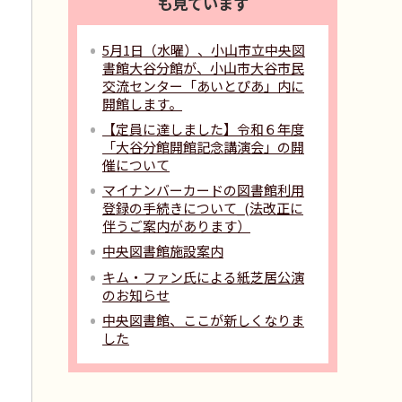
も見ています
5月1日（水曜）、小山市立中央図
書館大谷分館が、小山市大谷市民
交流センター「あいとぴあ」内に
開館します。
【定員に達しました】令和６年度
「大谷分館開館記念講演会」の開
催について
マイナンバーカードの図書館利用
登録の手続きについて_(法改正に
伴うご案内があります）
中央図書館施設案内
キム・ファン氏による紙芝居公演
のお知らせ
中央図書館、ここが新しくなりま
した