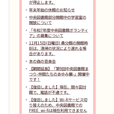
が停止します。
年末年始の休館のお知らせ
中央図書館部分開館中の学習室の
開放について
「令和7年度中央図書館ボランティ
ア」の募集について
12月15日(日曜日) 桑分館の開館時
刻は、清掃の状況により遅れる場
合があります。
本の森の音楽会
【期間延長】「第9回中央図書館ま
つり-仲間たちのあゆみ展-」開催中
です！
【復旧しました】現在、間々田分
館で、電話が不通です。
【復旧しました】Wi-fiサービス切
り替えのため、中央図書館での
FREE_wi-fiは現在利用できません