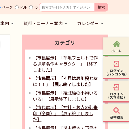
ページ
PDF
ID
の案内
資料・コーナー案内
カレンダー
カテゴリ
ホーム
【市民展示】「羊毛フェルトで作
る児童名作キャラクター」【終了
しました】
ログイン
（パソコン版）
【市民展示】「４月は思川桜と友
に！！」【展示終了しました】
【市民展示】「結城紬の小物いろ
ログイン
（スマホ版）
いろ」【展示終了しました】
【市民展示】「神社・お寺の御朱
印（全国）」【展示終了しまし
蔵書検索
た】
【市民展示】「昆虫標本・野鳥の