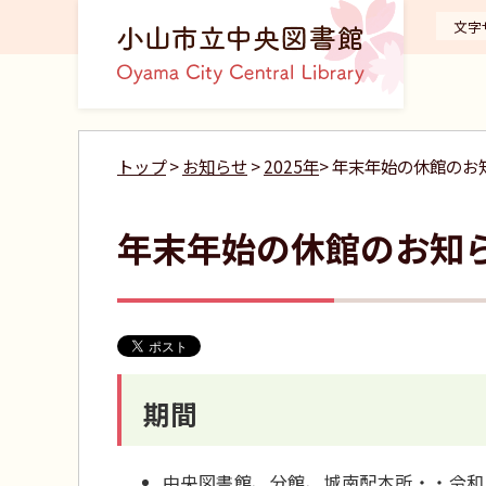
文字
トップ
>
お知らせ
>
2025年
> 年末年始の休館のお
年末年始の休館のお知
期間
中央図書館、分館、城南配本所・・令和7