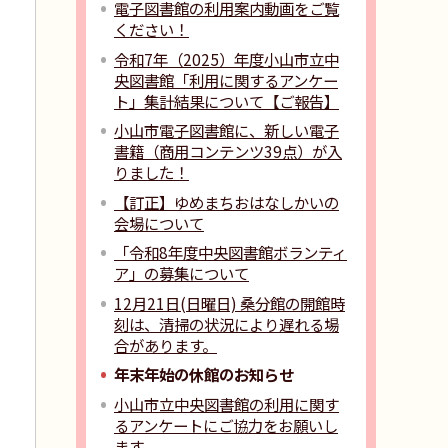
電子図書館の利用案内動画をご覧
ください！
令和7年（2025）年度小山市立中
央図書館「利用に関するアンケー
ト」集計結果について【ご報告】
小山市電子図書館に、新しい電子
書籍（商用コンテンツ39点）が入
りました！
【訂正】ゆめまちおはなしかいの
会場について
「令和8年度中央図書館ボランティ
ア」の募集について
12月21日(日曜日) 桑分館の開館時
刻は、清掃の状況により遅れる場
合があります。
年末年始の休館のお知らせ
小山市立中央図書館の利用に関す
るアンケートにご協力をお願いし
ます。