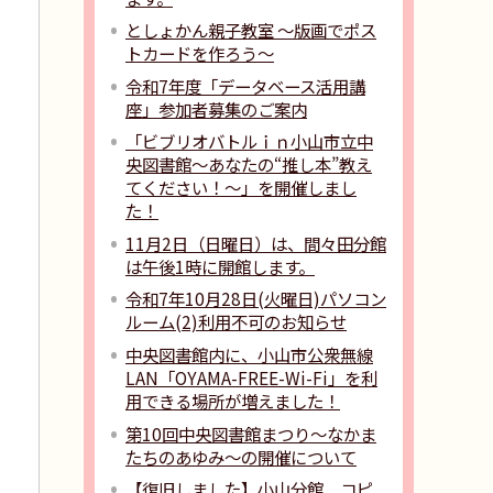
としょかん親子教室 ～版画でポス
トカードを作ろう～
令和7年度「データベース活用講
座」参加者募集のご案内
「ビブリオバトルｉｎ小山市立中
央図書館〜あなたの“推し本”教え
てください！〜」を開催しまし
た！
11月2日（日曜日）は、間々田分館
は午後1時に開館します。
令和7年10月28日(火曜日)パソコン
ルーム(2)利用不可のお知らせ
中央図書館内に、小山市公衆無線
LAN「OYAMA-FREE-Wi-Fi」を利
用できる場所が増えました！
第10回中央図書館まつり〜なかま
たちのあゆみ〜の開催について
【復旧しました】小山分館 コピ