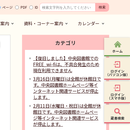
ページ
PDF
ID
の案内
資料・コーナー案内
カレンダー
カテゴリ
ホーム
【復旧しました】中央図書館での
FREE_wi-fiは、不具合発生のため
現在利用できません
ログイン
（パソコン版）
3月16日(月曜日)は全館が休館日で
す。中央図書館ホームページ等イ
ンターネット関連サービスが停止
ログイン
します。
（スマホ版）
2月11日(水曜日・祝日)は全館が休
館日です。中央図書館ホームペー
ジ等インターネット関連サービス
蔵書検索
が停止します。