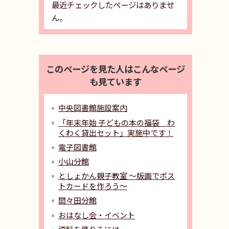
最近チェックしたページはありませ
ん。
このページを見た人はこんなページ
も見ています
中央図書館施設案内
「年末年始 子どもの本の福袋 わ
くわく貸出セット」実施中です！
電子図書館
小山分館
としょかん親子教室 ～版画でポス
トカードを作ろう～
間々田分館
おはなし会・イベント