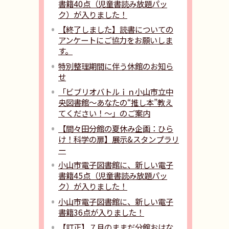
書籍40点（児童書読み放題パッ
ク）が入りました！
【終了しました】読書についての
アンケートにご協力をお願いしま
す。
特別整理期間に伴う休館のお知ら
せ
「ビブリオバトルｉｎ小山市立中
央図書館〜あなたの“推し本”教え
てください！〜」のご案内
【間々田分館の夏休み企画：ひら
け！科学の扉】展示&スタンプラリ
ー
小山市電子図書館に、新しい電子
書籍45点（児童書読み放題パッ
ク）が入りました！
小山市電子図書館に、新しい電子
書籍36点が入りました！
【訂正】７月のままだ分館おはな