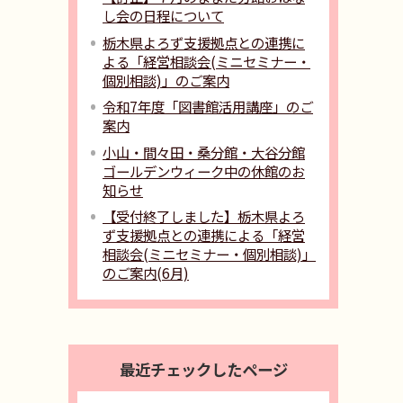
し会の日程について
栃木県よろず支援拠点との連携に
よる「経営相談会(ミニセミナー・
個別相談)」のご案内
令和7年度「図書館活用講座」のご
案内
小山・間々田・桑分館・大谷分館
ゴールデンウィーク中の休館のお
知らせ
【受付終了しました】栃木県よろ
ず支援拠点との連携による「経営
相談会(ミニセミナー・個別相談)」
のご案内(6月)
最近チェックしたページ