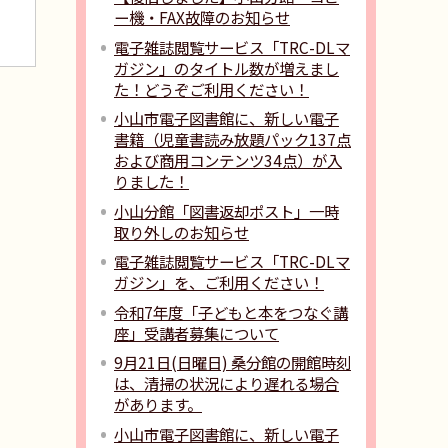
ー機・FAX故障のお知らせ
電子雑誌閲覧サービス「TRC-DLマ
ガジン」のタイトル数が増えまし
た！どうぞご利用ください！
小山市電子図書館に、新しい電子
書籍（児童書読み放題パック137点
および商用コンテンツ34点）が入
りました！
小山分館「図書返却ポスト」一時
取り外しのお知らせ
電子雑誌閲覧サービス「TRC-DLマ
ガジン」を、ご利用ください！
令和7年度「子どもと本をつなぐ講
座」受講者募集について
9月21日(日曜日) 桑分館の開館時刻
は、清掃の状況により遅れる場合
があります。
小山市電子図書館に、新しい電子