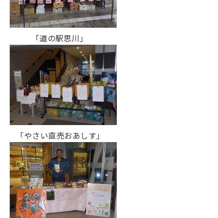
「道の駅思川」
「やさい直売おあしす」